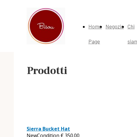
Home
Negozio
Chi
Page
sia
Prodotti
Sierra Bucket Hat
NewCondition
€
350.00